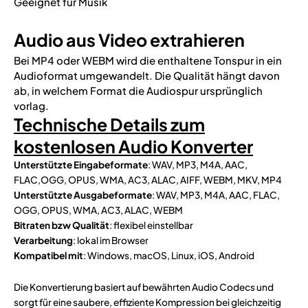
Geeignet für Musik
Audio aus Video extrahieren
Bei MP4 oder WEBM wird die enthaltene Tonspur in ein
Audioformat umgewandelt. Die Qualität hängt davon
ab, in welchem Format die Audiospur ursprünglich
vorlag.
Technische Details zum
kostenlosen Audio Konverter
Unterstützte Eingabeformate
: WAV, MP3, M4A, AAC,
FLAC,OGG, OPUS, WMA, AC3, ALAC, AIFF, WEBM, MKV, MP4
Unterstützte
Ausgabeformate
: WAV, MP3, M4A, AAC, FLAC,
OGG, OPUS, WMA, AC3, ALAC, WEBM
Bitraten bzw Qualität
: flexibel einstellbar
Verarbeitung
: lokal im Browser
Kompatibel mit
: Windows, macOS, Linux, iOS, Android
Die Konvertierung basiert auf bewährten Audio Codecs und
sorgt für eine saubere, effiziente Kompression bei gleichzeitig