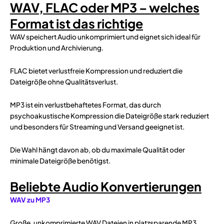
WAV, FLAC oder MP3 – welches
Format ist das richtige
WAV speichert Audio unkomprimiert und eignet sich ideal für
Produktion und Archivierung.
FLAC bietet verlustfreie Kompression und reduziert die
Dateigröße ohne Qualitätsverlust.
MP3 ist ein verlustbehaftetes Format, das durch
psychoakustische Kompression die Dateigröße stark reduziert
und besonders für Streaming und Versand geeignet ist.
Die Wahl hängt davon ab, ob du maximale Qualität oder
minimale Dateigröße benötigst.
Beliebte Audio Konvertierungen
WAV zu MP3
Große, unkomprimierte WAV Dateien in platzsparende MP3