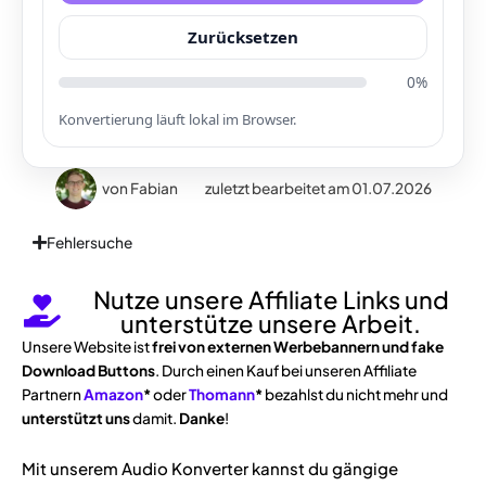
Zurücksetzen
0%
Konvertierung läuft lokal im Browser.
von
Fabian
zuletzt bearbeitet am 01.07.2026
Fehlersuche
Nutze unsere Affiliate Links und
unterstütze unsere Arbeit.
Unsere Website ist
frei von externen Werbebannern und fake
Download Buttons
. Durch einen Kauf bei unseren Affiliate
Partnern
Amazon
*
oder
Thomann
*
bezahlst du nicht mehr und
unterstützt uns
damit.
Danke
!
Mit unserem Audio Konverter kannst du gängige