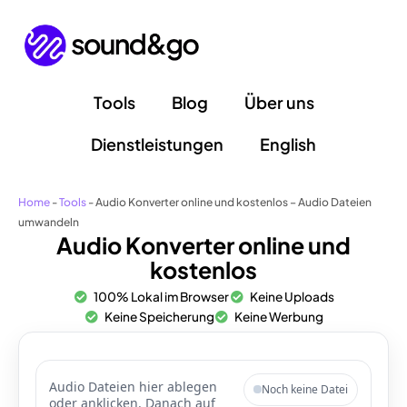
Zum
Inhalt
springen
Tools
Blog
Über uns
Dienstleistungen
English
Home
-
Tools
-
Audio Konverter online und kostenlos​ – Audio Dateien
umwandeln
Audio Konverter online und
kostenlos
100% Lokal im Browser
Keine Uploads
Keine Speicherung
Keine Werbung
Audio Dateien hier ablegen
Noch keine Datei
oder anklicken. Danach auf