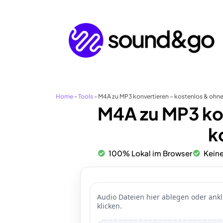
Zum
Inhalt
springen
Home
-
Tools
-
M4A zu MP3 konvertieren – kostenlos & oh
M4A zu MP3 kon
k
100% Lokal im Browser
Kein
Audio Dateien hier ablegen oder ankl
klicken.