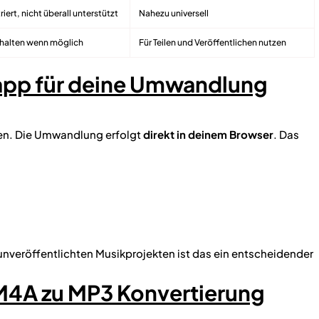
iert, nicht überall unterstützt
Nahezu universell
ehalten wenn möglich
Für Teilen und Veröffentlichen nutzen
pp für deine Umwandlung
en. Die Umwandlung erfolgt
direkt in deinem Browser
. Das
veröffentlichten Musikprojekten ist das ein entscheidender
 M4A zu MP3 Konvertierung