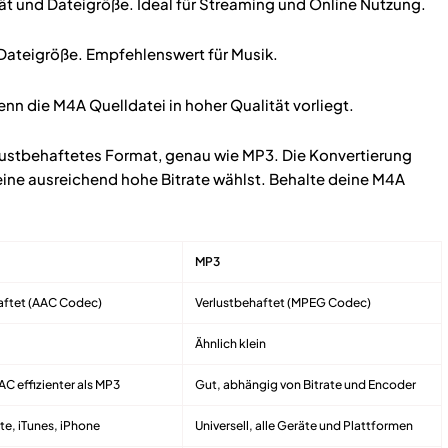
t und Dateigröße. Ideal für Streaming und Online Nutzung.
Dateigröße. Empfehlenswert für Musik.
nn die M4A Quelldatei in hoher Qualität vorliegt.
rlustbehaftetes Format, genau wie MP3. Die Konvertierung
eine ausreichend hohe Bitrate wählst. Behalte deine M4A
MP3
aftet (AAC Codec)
Verlustbehaftet (MPEG Codec)
Ähnlich klein
AC effizienter als MP3
Gut, abhängig von Bitrate und Encoder
te, iTunes, iPhone
Universell, alle Geräte und Plattformen