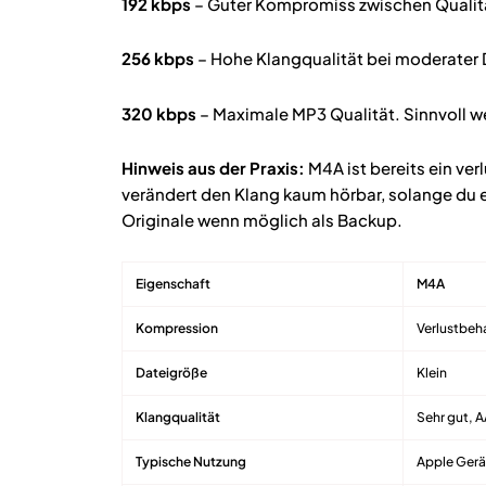
192 kbps
– Guter Kompromiss zwischen Qualitä
256 kbps
– Hohe Klangqualität bei moderater 
320 kbps
– Maximale MP3 Qualität. Sinnvoll we
Hinweis aus der Praxis:
M4A ist bereits ein ve
verändert den Klang kaum hörbar, solange du 
Originale wenn möglich als Backup.
Eigenschaft
M4A
Kompression
Verlustbeh
Dateigröße
Klein
Klangqualität
Sehr gut, A
Typische Nutzung
Apple Gerä