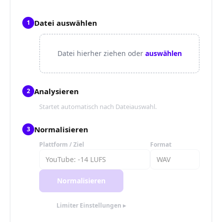
Datei auswählen
1
Datei hierher ziehen oder
auswählen
Analysieren
2
Startet automatisch nach Dateiauswahl.
Normalisieren
3
Plattform / Ziel
Format
Normalisieren
Limiter Einstellungen ▸