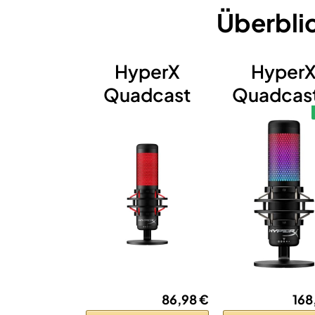
Überbli
HyperX
Hyper
Quadcast
Quadcast
86,98 €
168