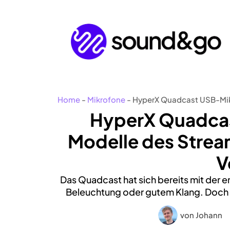
Zum
Inhalt
springen
Home
-
Mikrofone
-
HyperX Quadcast USB-Mikr
HyperX Quadcas
Modelle des Strea
V
Das Quadcast hat sich bereits mit der
Beleuchtung oder gutem Klang. Doch w
von
Johann