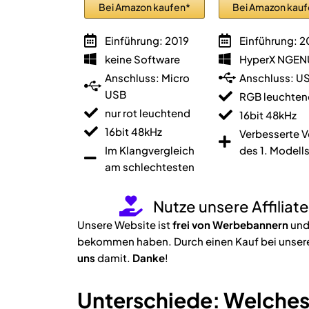
Bei Amazon kaufen*
Bei Amazon kau
Einführung: 2019
Einführung: 
keine Software
HyperX NGEN
Anschluss: Micro
Anschluss: U
USB
RGB leuchten
nur rot leuchtend
16bit 48kHz
16bit 48kHz
Verbesserte V
Im Klangvergleich
des 1. Modell
am schlechtesten
Nutze unsere Affiliat
Unsere Website ist
frei von Werbebannern
und
bekommen haben. Durch einen Kauf bei unseren
uns
damit.
Danke
!
Unterschiede: Welches 