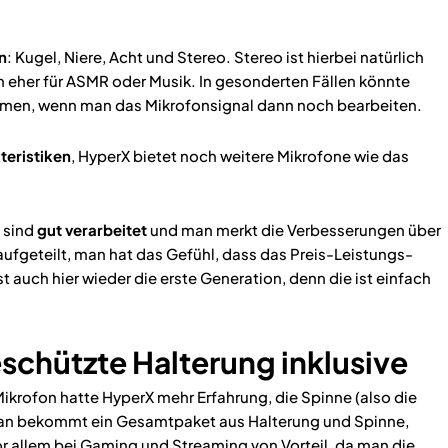
n
: Kugel, Niere, Acht und Stereo. Stereo ist hierbei natürlich
rn eher für ASMR oder Musik. In gesonderten Fällen könnte
men, wenn man das Mikrofonsignal dann noch bearbeiten.
teristiken
, HyperX bietet noch weitere Mikrofone wie das
e sind
gut verarbeitet
und man merkt die Verbesserungen über
r aufgeteilt, man hat das Gefühl, dass das Preis-Leistungs-
ist auch hier wieder die erste Generation, denn die ist einfach
schützte Halterung inklusive
ikrofon hatte HyperX mehr Erfahrung, die Spinne (also die
an bekommt ein Gesamtpaket aus Halterung und Spinne,
r allem bei Gaming und Streaming von Vorteil, da man die