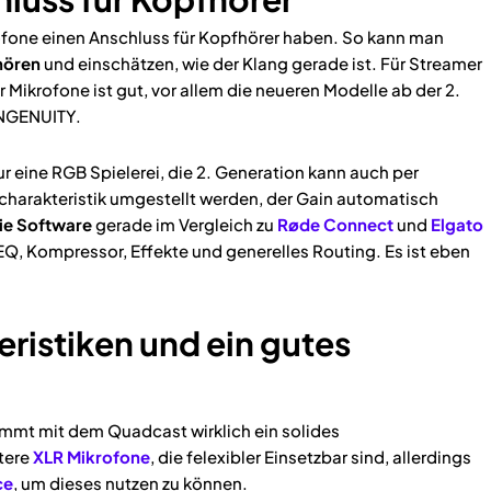
krofone einen Anschluss für Kopfhörer haben. So kann man
hören
und einschätzen, wie der Klang gerade ist. Für Streamer
 Mikrofone ist gut, vor allem die neueren Modelle ab der 2.
 NGENUITY.
r eine RGB Spielerei, die 2. Generation kann auch per
charakteristik umgestellt werden, der Gain automatisch
die Software
gerade im Vergleich zu
Røde Connect
und
Elgato
 EQ, Kompressor, Effekte und generelles Routing. Es ist eben
eristiken und ein gutes
ommt mit dem Quadcast wirklich ein solides
itere
XLR Mikrofone
, die felexibler Einsetzbar sind, allerdings
ce
, um dieses nutzen zu können.