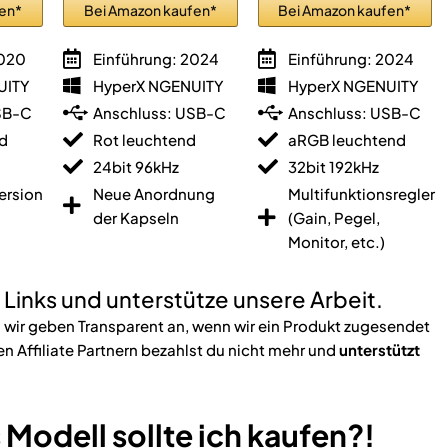
fen*
Bei Amazon kaufen*
Bei Amazon kaufen*
2020
Einführung: 2024
Einführung: 2024
UITY
HyperX NGENUITY
HyperX NGENUITY
SB-C
Anschluss: USB-C
Anschluss: USB-C
d
Rot leuchtend
aRGB leuchtend
24bit 96kHz
32bit 192kHz
ersion
Neue Anordnung
Multifunktionsregler
s
der Kapseln
(Gain, Pegel,
Monitor, etc.)
e Links und unterstütze unsere Arbeit.
 wir geben Transparent an, wenn wir ein Produkt zugesendet
 Affiliate Partnern bezahlst du nicht mehr und
unterstützt
Modell sollte ich kaufen?!