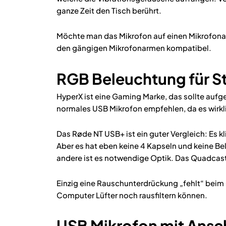
ganze Zeit den Tisch berührt.
Möchte man das Mikrofon auf einen Mikrofonarm
den gängigen Mikrofonarmen kompatibel.
RGB Beleuchtung für S
HyperX ist eine Gaming Marke, das sollte aufg
normales USB Mikrofon empfehlen, da es wirkli
Das Røde NT USB+ ist ein guter Vergleich: Es kl
Aber es hat eben keine 4 Kapseln und keine Be
andere ist es notwendige Optik. Das Quadcast 
Einzig eine Rauschunterdrückung „fehlt“ beim
Computer Lüfter noch rausfiltern können.
USB Mikrofon mit Ansch