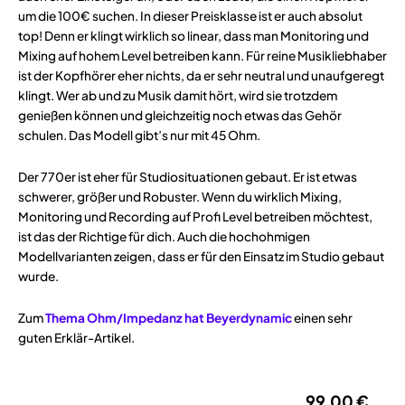
um die 100€ suchen. In dieser Preisklasse ist er auch absolut
top! Denn er klingt wirklich so linear, dass man Monitoring und
Mixing auf hohem Level betreiben kann. Für reine Musikliebhaber
ist der Kopfhörer eher nichts, da er sehr neutral und unaufgeregt
klingt. Wer ab und zu Musik damit hört, wird sie trotzdem
genießen können und gleichzeitig noch etwas das Gehör
schulen. Das Modell gibt’s nur mit 45 Ohm.
Der 770er ist eher für Studiosituationen gebaut. Er ist etwas
schwerer, größer und Robuster. Wenn du wirklich Mixing,
Monitoring und Recording auf Profi Level betreiben möchtest,
ist das der Richtige für dich. Auch die hochohmigen
Modellvarianten zeigen, dass er für den Einsatz im Studio gebaut
wurde.
Zum
Thema Ohm/Impedanz hat Beyerdynamic
einen sehr
guten Erklär-Artikel.
99,00 €