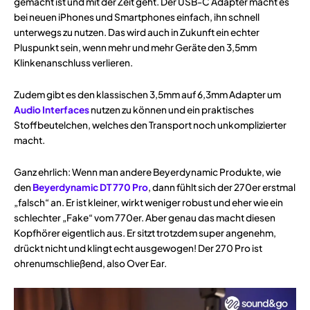
gemacht ist und mit der Zeit geht. Der USB-C Adapter macht es
bei neuen iPhones und Smartphones einfach, ihn schnell
unterwegs zu nutzen. Das wird auch in Zukunft ein echter
Pluspunkt sein, wenn mehr und mehr Geräte den 3,5mm
Klinkenanschluss verlieren.
Zudem gibt es den klassischen 3,5mm auf 6,3mm Adapter um
Audio Interfaces
nutzen zu können und ein praktisches
Stoffbeutelchen, welches den Transport noch unkomplizierter
macht.
Ganz ehrlich: Wenn man andere Beyerdynamic Produkte, wie
den
Beyerdynamic DT 770 Pro
, dann fühlt sich der 270er erstmal
„falsch“ an. Er ist kleiner, wirkt weniger robust und eher wie ein
schlechter „Fake“ vom 770er. Aber genau das macht diesen
Kopfhörer eigentlich aus. Er sitzt trotzdem super angenehm,
drückt nicht und klingt echt ausgewogen! Der 270 Pro ist
ohrenumschließend, also Over Ear.