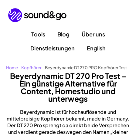
Zum
Inhalt
springen
Tools
Blog
Über uns
Dienstleistungen
English
Home
-
Kopfhörer
-
Beyerdynamic DT 270 PRO Kopfhörer Test
Beyerdynamic DT 270 Pro Test –
Ein günstige Alternative für
Content, Homestudio und
unterwegs
Beyerdynamic ist für hochauflösende und
mittelpreisige Kopfhörer bekannt, made in Germany.
Der DT 270 Pro sprengt da direkt beide Versprechen
und verdient gerade deswegen den Namen „kleiner