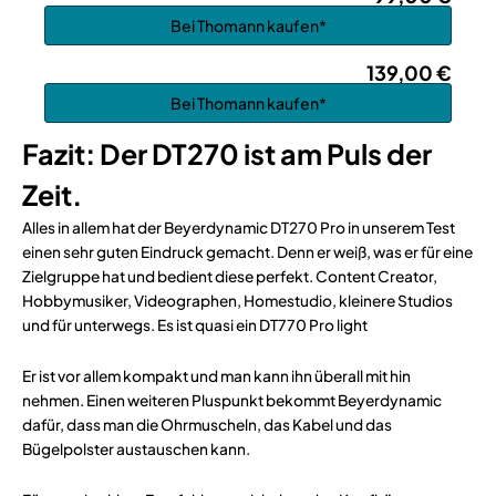
Bei Thomann kaufen*
139,00 €
Bei Thomann kaufen*
Fazit: Der DT270 ist am Puls der
Zeit.
Alles in allem hat der Beyerdynamic DT270 Pro in unserem Test
einen sehr guten Eindruck gemacht. Denn er weiß, was er für eine
Zielgruppe hat und bedient diese perfekt. Content Creator,
Hobbymusiker, Videographen, Homestudio, kleinere Studios
und für unterwegs. Es ist quasi ein DT770 Pro light
Er ist vor allem kompakt und man kann ihn überall mit hin
nehmen. Einen weiteren Pluspunkt bekommt Beyerdynamic
dafür, dass man die Ohrmuscheln, das Kabel und das
Bügelpolster austauschen kann.