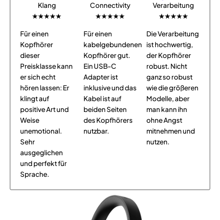
Klang
Connectivity
Verarbeitung
★★★★★
★★★★★
★★★★★
Für einen
Für einen
Die Verarbeitung
Kopfhörer
kabelgebundenen
ist hochwertig,
dieser
Kopfhörer gut.
der Kopfhörer
Preisklasse kann
Ein USB-C
robust. Nicht
er sich echt
Adapter ist
ganz so robust
hören lassen: Er
inklusive und das
wie die größeren
klingt auf
Kabel ist auf
Modelle, aber
positive Art und
beiden Seiten
man kann ihn
Weise
des Kopfhörers
ohne Angst
unemotional.
nutzbar.
mitnehmen und
Sehr
nutzen.
ausgeglichen
und perfekt für
Sprache.