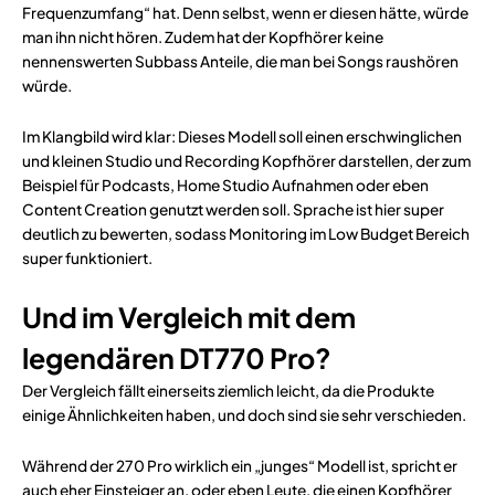
Frequenzumfang“ hat. Denn selbst, wenn er diesen hätte, würde
man ihn nicht hören. Zudem hat der Kopfhörer keine
nennenswerten Subbass Anteile, die man bei Songs raushören
würde.
Im Klangbild wird klar: Dieses Modell soll einen erschwinglichen
und kleinen Studio und Recording Kopfhörer darstellen, der zum
Beispiel für Podcasts, Home Studio Aufnahmen oder eben
Content Creation genutzt werden soll. Sprache ist hier super
deutlich zu bewerten, sodass Monitoring im Low Budget Bereich
super funktioniert.
Und im Vergleich mit dem
legendären DT770 Pro?
Der Vergleich fällt einerseits ziemlich leicht, da die Produkte
einige Ähnlichkeiten haben, und doch sind sie sehr verschieden.
Während der 270 Pro wirklich ein „junges“ Modell ist, spricht er
auch eher Einsteiger an, oder eben Leute, die einen Kopfhörer